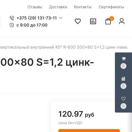
Отзывы
Доставка
Контакты
Сертификаты
+375 (29) 131-73-11
0
c 9:00 до 17:00
 вертикальный внутренний 45° R-600 500x80 S=1,2 цинк-ламе
500x80 S=1,2 цинк-
0
0
0
120.97
руб
Цена без НДС