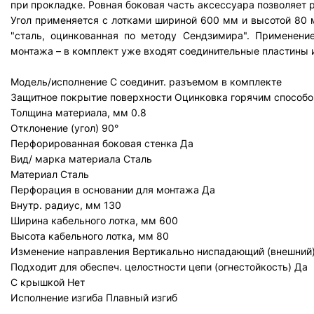
при прокладке. Ровная боковая часть аксессуара позволяет 
Угол применяется с лотками шириной 600 мм и высотой 80 м
"сталь, оцинкованная по методу Сендзимира". Применени
монтажа – в комплект уже входят соединительные пластины 
Модель/исполнение
С соединит. разъемом в комплекте
Защитное покрытие поверхности
Оцинковка горячим способо
Толщина материала, мм
0.8
Отклонение (угол)
90°
Перфорированная боковая стенка
Да
Вид/ марка материала
Сталь
Материал
Сталь
Перфорация в основании для монтажа
Да
Внутр. радиус, мм
130
Ширина кабельного лотка, мм
600
Высота кабельного лотка, мм
80
Изменение направления
Вертикально ниспадающий (внешний
Подходит для обеспеч. целостности цепи (огнестойкость)
Да
С крышкой
Нет
Исполнение изгиба
Плавный изгиб