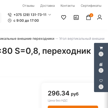
Отзывы
Доставка
Контакты
Сертификаты
+375 (29) 131-73-11
0
c 9:00 до 17:00
тикальные внешние переходники
Угол вертикальный внешний
80 S=0,8, переходник
0
0
0
296.34
руб
Цена без НДС