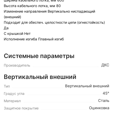
Ширина кабельного лотка, мм
60
0
Высота кабельного лотка, мм
80
Изменение направления
Вертикально ниспадающий
(внешний)
Подходит для обеспеч. целостности цепи (огнестойкость)
Да
С крышкой
Нет
Исполнение изгиба
Плавный изгиб
Системные параметры
ДКС
Производитель
Вертикальный внешний
Вертикальный внешний
Тип
45°
Градус угла
Сталь
Материал
Оцинковка
Защитное покрытие