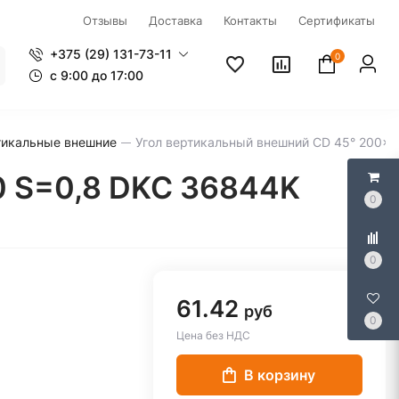
Отзывы
Доставка
Контакты
Сертификаты
+375 (29) 131-73-11
0
c 9:00 до 17:00
тикальные внешние
Угол вертикальный внешний CD 45° 200x
0 S=0,8 DKC 36844K
0
0
61.42
руб
0
Цена без НДС
В корзину