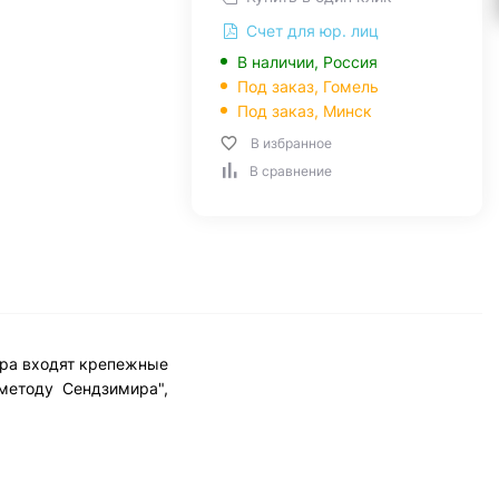
Счет для юр. лиц
В наличии, Россия
Под заказ,
Гомель
Под заказ,
Минск
В избранное
В сравнение
ара входят крепежные
методу Сендзимира",