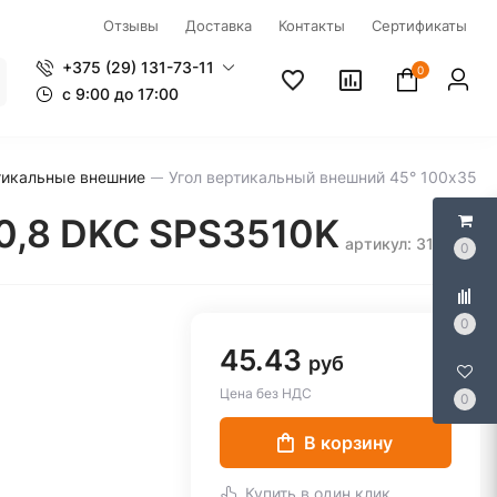
Отзывы
Доставка
Контакты
Сертификаты
+375 (29) 131-73-11
0
c 9:00 до 17:00
тикальные внешние
Угол вертикальный внешний 45° 100x35 
0,8 DKC SPS3510K
артикул: 317565
0
0
45.43
руб
Цена без НДС
0
В корзину
Купить в один клик