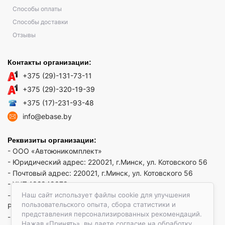
Способы оплаты
Способы доставки
Отзывы
Контакты организации:
+375 (29)-131-73-11
+375 (29)-320-19-39
+375 (17)-231-93-48
info@ebase.by
Реквизиты организации:
- ООО «Автоюникомплект»
- Юридический адрес: 220021, г.Минск, ул. Котовского 56
- Почтовый адрес: 220021, г.Минск, ул. Котовского 56
- УНП 192949879
Наш сайт использует файлы cookie для улучшения
- р/сч BY52 REDJ 3012 1009 3553 3010 0933 в ЗАО "Банк
пользовательского опыта, сбора статистики и
РРБ"
представления персонализированных рекомендаций.
- Код банка: REDJBY22
Нажав «Принять», вы даете согласие на обработку