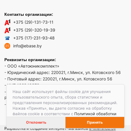
Контакты организации:
+375 (29)-131-73-11
+375 (29)-320-19-39
+375 (17)-231-93-48
info@ebase.by
Реквизиты организации:
- ООО «Автоюникомплект»
- Юридический адрес: 220021, г.Минск, ул. Котовского 56
- Почтовый адрес: 220021, г.Минск, ул. Котовского 56
- УНП 192949879
Наш сайт использует файлы cookie для улучшения
- р/сч BY52 REDJ 3012 1009 3553 3010 0933 в ЗАО "Банк
пользовательского опыта, сбора статистики и
РРБ"
представления персонализированных рекомендаций.
- Код банка: REDJBY22
Нажав «Принять», вы даете согласие на обработку
файлов cookie в соответствии с
Политикой обработки
файлов cookie.
Отклонить
Принять
Разработка и создание интернет-магазинов
e-linershop.by