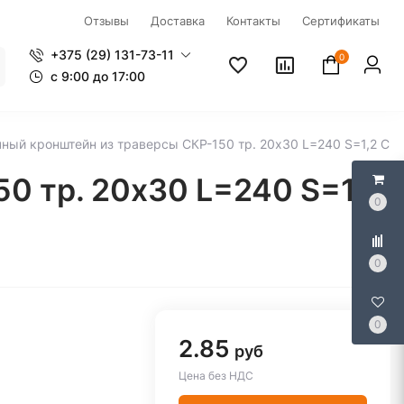
Отзывы
Доставка
Контакты
Сертификаты
+375 (29) 131-73-11
0
c 9:00 до 17:00
ный кронштейн из траверсы СКР-150 тр. 20х30 L=240 S=1,2 CKP
0 тр. 20х30 L=240 S=1,2
0
0
0
2.85
руб
Цена без НДС