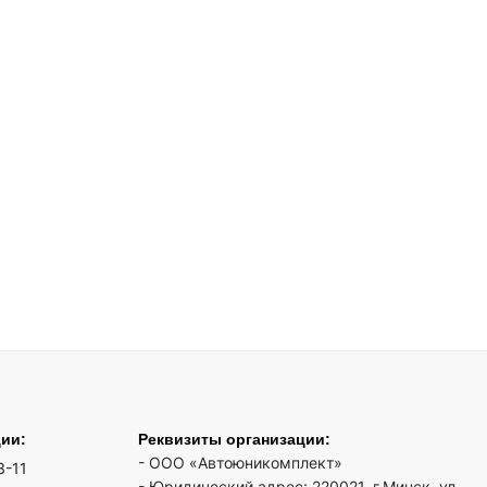
ции:
Реквизиты организации:
- ООО «Автоюникомплект»
3-11
- Юридический адрес: 220021, г.Минск, ул.