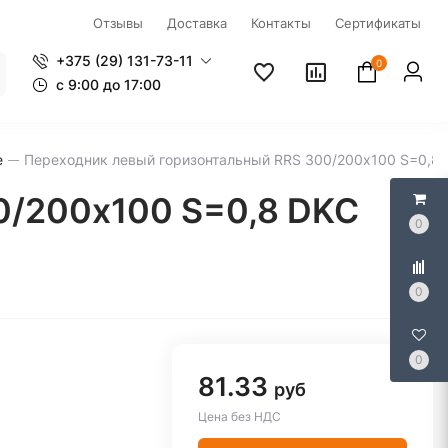
Отзывы
Доставка
Контакты
Сертификаты
+375 (29) 131-73-11
0
c 9:00 до 17:00
е
Переходник левый горизонтальный RRS 300/200х100 S=0,8
0/200х100 S=0,8 DKC
0
0
0
81.33
руб
Цена без НДС