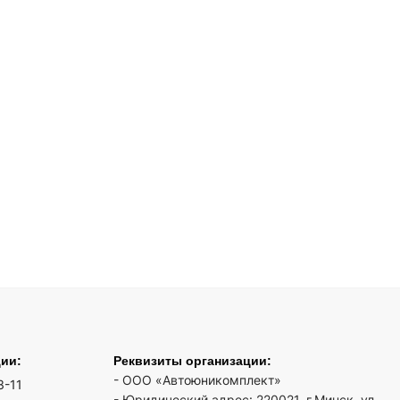
ции:
Реквизиты организации:
- ООО «Автоюникомплект»
3-11
- Юридический адрес: 220021, г.Минск, ул.