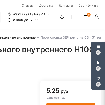
Отзывы
Доставка
Контакты
Сертификаты
+375 (29) 131-73-11
0
c 9:00 до 17:00
тикальные внутренние
Перегородка SEP для угла CS 45° вер
ьного внутреннего H100
0
0
0
5.25
руб
Цена без НДС