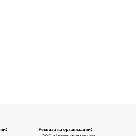
ции:
Реквизиты организации:
- ООО «Автоюникомплект»