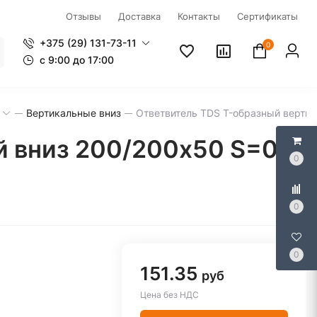
Отзывы
Доставка
Контакты
Сертификаты
+375 (29) 131-73-11
0
c 9:00 до 17:00
Вертикальные вниз
Ответвитель TDS T-образный верти
й вниз 200/200х50 S=0,8
0
0
0
151.35
руб
Цена без НДС