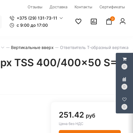
Отзывы
Доставка
Контакты
Сертификаты
+375 (29) 131-73-11
0
c 9:00 до 17:00
Вертикальные вверх
Ответвитель Т-образный вертикал
ерх TSS 400/400x50 S=1
0
0
0
251.42
руб
Цена без НДС