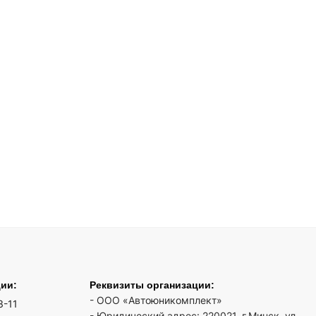
ции:
Реквизиты организации:
- ООО «Автоюникомплект»
3-11
- Юридический адрес: 220021, г.Минск, ул.