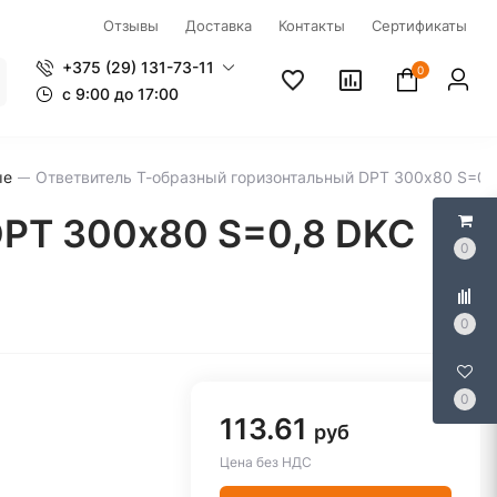
Отзывы
Доставка
Контакты
Сертификаты
+375 (29) 131-73-11
0
c 9:00 до 17:00
ые
Ответвитель Т-образный горизонтальный DPT 300х80 S=0,
DPT 300х80 S=0,8 DKC
0
0
0
113.61
руб
Цена без НДС