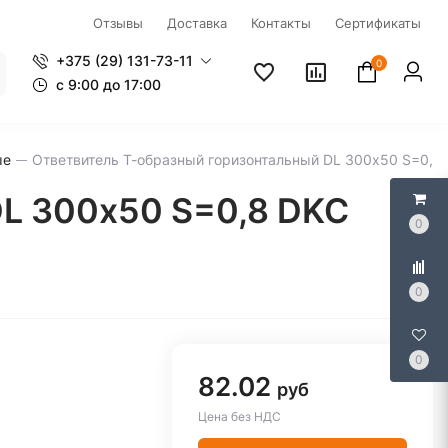
Отзывы
Доставка
Контакты
Сертификаты
+375 (29) 131-73-11
0
c 9:00 до 17:00
ые
Ответвитель Т-образный горизонтальный DL 300х50 S=0,8
DL 300х50 S=0,8 DKC
0
0
0
82.02
руб
Цена без НДС