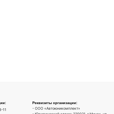
ции:
Реквизиты организации:
- ООО «Автоюникомплект»
3-11
- Юридический адрес: 220021, г.Минск, ул.