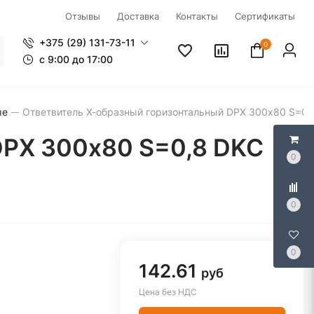
Отзывы
Доставка
Контакты
Сертификаты
+375 (29) 131-73-11
0
c 9:00 до 17:00
ые
Ответвитель Х-образный горизонтальный DPX 300х80 S=0,
DPX 300х80 S=0,8 DKC
0
0
0
142.61
руб
Цена без НДС