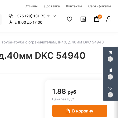
Отзывы
Доставка
Контакты
Сертификаты
+375 (29) 131-73-11
0
c 9:00 до 17:00
 труба-труба с ограничителем, IP40, д.40мм DKC 54940
, д.40мм DKC 54940
0
0
1.88
руб
0
Цена без НДС
В корзину