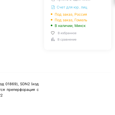
Счет для юр. лиц
Под заказ, Россия
Под заказ,
Гомель
В наличии,
Минск
В избранное
В сравнение
од 01869), SDN2 (код
ется преперфорация с
22